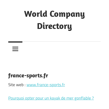
Skip
to
World Company
content
Directory
The
Big
Blog
Directory
france-sports.fr
Site web :
www.france-sports.fr
Pourquoi opter pour un kayak de mer gonflable ?